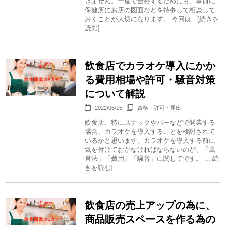
きません。一度で合格するためにも、事前に
保健所にお店の図面などを持参して相談して
おくことが大切になります。 今回は...[続きを
読む]
飲食店でカラオケ導入にかか
る費用相場や許可・騒音対策
について解説
2022/06/15
資格・許可・届出
飲食店、特にスナックやバーなどで開業する
場合、カラオケを導入することを検討されて
いるかと思います。カラオケを導入する前に
気を付けておかなければならないのが、「風
営法」「費用」「騒音」に関してです。 ...[続
きを読む]
飲食店の売上アップの為に、
商品販売スペースを作る為の