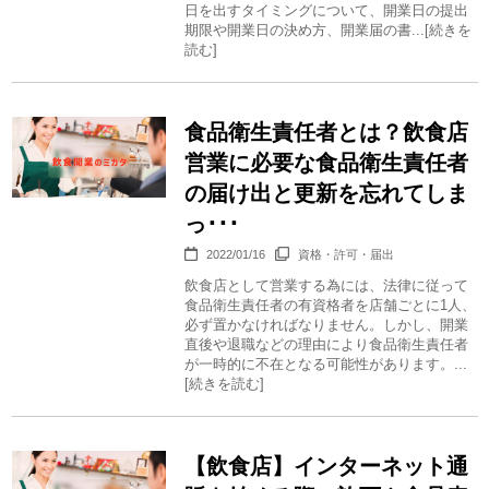
日を出すタイミングについて、開業日の提出
期限や開業日の決め方、開業届の書...[続きを
読む]
食品衛生責任者とは？飲食店
営業に必要な食品衛生責任者
の届け出と更新を忘れてしま
っ･･･
2022/01/16
資格・許可・届出
飲食店として営業する為には、法律に従って
食品衛生責任者の有資格者を店舗ごとに1人、
必ず置かなければなりません。しかし、開業
直後や退職などの理由により食品衛生責任者
が一時的に不在となる可能性があります。...
[続きを読む]
【飲食店】インターネット通