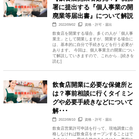
署に提出する『個人事業の開
廃業等届出書』について解説
2022/09/02
資格・許可・届出
飲食店を開業する場合、多くの人が「個人事
業主」として開業しますが、開業する場合に
は、基本的に自分で手続きなどを行う必要が
あります。 今回は、個人事業主の開業につい
て解説していきますので、これから...[続きを
読む]
飲食店開業に必要な保健所と
は？事前相談に行くタイミン
グや必要手続きなどについて
解･･･
2022/08/10
資格・許可・届出
飲食店営業許可申請を行って、現地調査に合
格しなければ飲食店をオープンすることはで