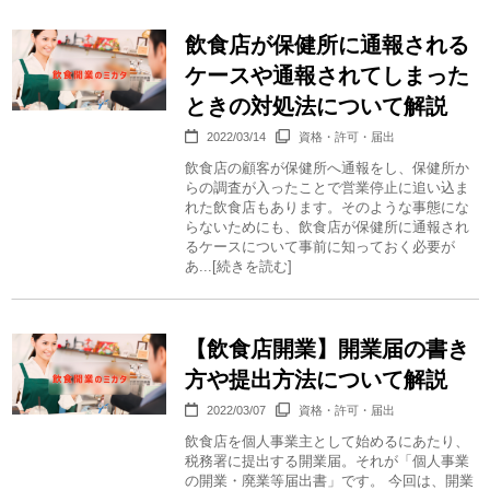
飲食店が保健所に通報される
ケースや通報されてしまった
ときの対処法について解説
2022/03/14
資格・許可・届出
飲食店の顧客が保健所へ通報をし、保健所か
らの調査が入ったことで営業停止に追い込ま
れた飲食店もあります。そのような事態にな
らないためにも、飲食店が保健所に通報され
るケースについて事前に知っておく必要が
あ...[続きを読む]
【飲食店開業】開業届の書き
方や提出方法について解説
2022/03/07
資格・許可・届出
飲食店を個人事業主として始めるにあたり、
税務署に提出する開業届。それが「個人事業
の開業・廃業等届出書」です。 今回は、開業