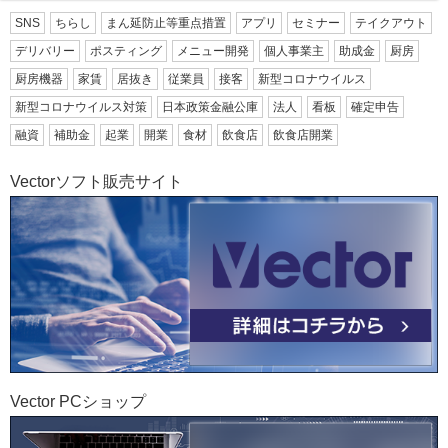
SNS
ちらし
まん延防止等重点措置
アプリ
セミナー
テイクアウト
デリバリー
ポスティング
メニュー開発
個人事業主
助成金
厨房
厨房機器
家賃
居抜き
従業員
接客
新型コロナウイルス
新型コロナウイルス対策
日本政策金融公庫
法人
看板
確定申告
融資
補助金
起業
開業
食材
飲食店
飲食店開業
Vectorソフト販売サイト
Vector PCショップ