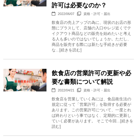
許可は必要なのか？
2022/06/07
資格・許可・届出
飲食店の売上アップの為に、現状のお店の形
態にプラスして、店舗の入口やレジ近くでテ
イクアウト商品などの販売を始めたいと考え
る人も多いのではないでしょうか。ただし、
商品を販売する際には新たな手続きが必要
な...[続きを読む]
飲食店の営業許可の更新や必
要な書類について解説
2022/04/21
資格・許可・届出
飲食店を営業していく為には、食品衛生法の
規定に従って「営業許可」を取得する必要が
あります。この営業許可について、一度とれ
ば終わりという事ではなく、定期的に更新し
ていく必要があります。 そこで今回...[続きを
読む]