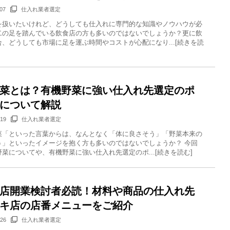
/07
仕入れ業者選定
を扱いたいけれど、どうしても仕入れに専門的な知識やノウハウが必
二の足を踏んでいる飲食店の方も多いのではないでしょうか？更に飲
、どうしても市場に足を運ぶ時間やコストが心配になり...[続きを読
菜とは？有機野菜に強い仕入れ先選定のポ
について解説
/19
仕入れ業者選定
菜「といった言葉からは、なんとなく「体に良さそう」「野菜本来の
う」といったイメージを抱く方も多いのではないでしょうか？ 今回
菜についてや、有機野菜に強い仕入れ先選定のポ...[続きを読む]
店開業検討者必読！材料や商品の仕入れ先
キ店の店番メニューをご紹介
/26
仕入れ業者選定