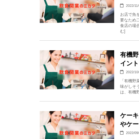
2022/11
お店で魚
要なため
食店の場合
む]
有機野
イント
2022/10
「有機野
味がしそ
は、有機野
ケーキ
やケー
2022/09