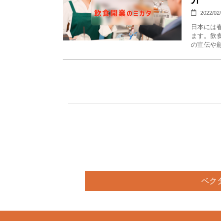
2022/02
日本には
ます。飲
の宣伝や顧
ベク