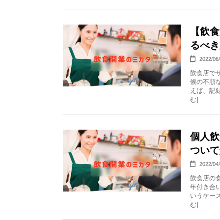
【飲食
るべき
2022/06
飲食店で
候の不順
えば、記録
む]
個人飲
ついて
2022/04
飲食店の
年付き合
いうケース
む]