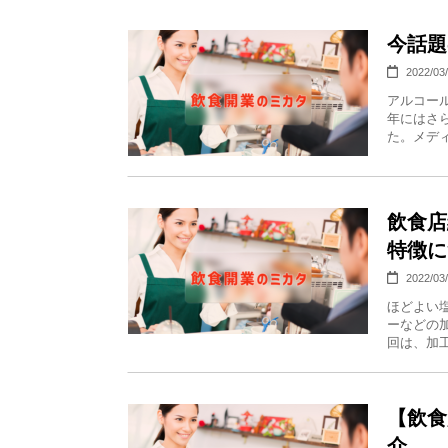
今話題
2022/03
アルコー
年にはさ
た。メディ
飲食店
特徴に
2022/03
ほどよい
ーなどの
回は、加工
【飲食
介