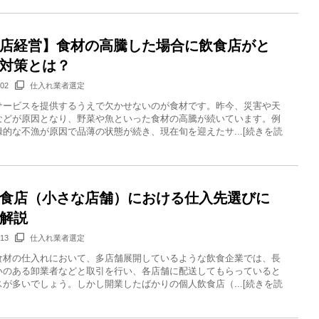
店経営】食材の高騰した場合に飲食店がと
対策とは？
/02
仕入れ業者選定
サービスを提供するうえで欠かせないのが食材です。昨今、災害や天
などが原因となり、野菜や魚といった食材の高騰が続いています。例
的な不漁が原因で品薄の状態が続き、現在旬を迎えたサ...[続きを読
食店（小さな店舗）における仕入先選びに
解説
/13
仕入れ業者選定
食材の仕入れにおいて、多店舗展開しているような飲食企業では、長
いのある卸業者などと取引を行い、各店舗に配送してもらっていると
が多いでしょう。しかし開業したばかりの個人飲食店（...[続きを読