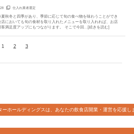
/28
仕入れ業者選定
春夏秋冬と四季があり、季節に応じて旬の食べ物を味わうことができ
食店においても旬の食材を取り入れたメニューを取り入れれば、お店
客満足度アップにもつながります。 そこで今回...[続きを読む]
1
2
3
ターホールディングスは、あなたの飲食店開業・運営を応援し