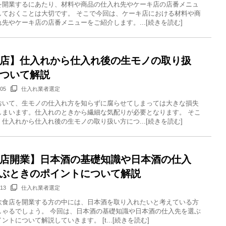
を開業するにあたり、材料や商品の仕入れ先やケーキ店の店番メニュ
しておくことは大切です。 そこで今回は、ケーキ店における材料や商
先やケーキ店の店番メニューをご紹介します。...[続きを読む]
店】仕入れから仕入れ後の生モノの取り扱
ついて解説
/05
仕入れ業者選定
おいて、生モノの仕入れ方を知らずに腐らせてしまっては大きな損失
しまいます。仕入れのときから繊細な気配りが必要となります。 そこ
仕入れから仕入れ後の生モノの取り扱い方につ...[続きを読む]
店開業】日本酒の基礎知識や日本酒の仕入
ぶときのポイントについて解説
/13
仕入れ業者選定
飲食店を開業する方の中には、日本酒を取り入れたいと考えている方
しゃるでしょう。 今回は、日本酒の基礎知識や日本酒の仕入先を選ぶ
ントについて解説していきます。 [t...[続きを読む]