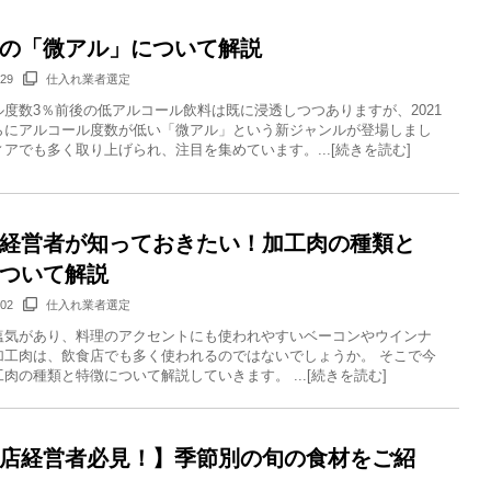
の「微アル」について解説
/29
仕入れ業者選定
ル度数3％前後の低アルコール飲料は既に浸透しつつありますが、2021
らにアルコール度数が低い「微アル」という新ジャンルが登場しまし
アでも多く取り上げられ、注目を集めています。...[続きを読む]
経営者が知っておきたい！加工肉の種類と
ついて解説
/02
仕入れ業者選定
塩気があり、料理のアクセントにも使われやすいベーコンやウインナ
加工肉は、飲食店でも多く使われるのではないでしょうか。 そこで今
肉の種類と特徴について解説していきます。 ...[続きを読む]
店経営者必見！】季節別の旬の食材をご紹