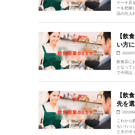
ケーキ店
ーを把握
品の仕入れ
【飲食
い方に
2022/07
飲食店に
となって
で今回は、
【飲食
先を選
2022/06
これから
もいらっ
ときのポイ