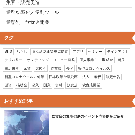
集客・販売促進
業務効率化／便利ツール
業態別 飲食店開業
タグ
SNS
ちらし
まん延防止等重点措置
アプリ
セミナー
テイクアウト
デリバリー
ポスティング
メニュー開発
個人事業主
助成金
厨房
厨房機器
家賃
居抜き
従業員
接客
新型コロナウイルス
新型コロナウイルス対策
日本政策金融公庫
法人
看板
確定申告
融資
補助金
起業
開業
食材
飲食店
飲食店開業
おすすめ記事
飲食店の集客の為のイベント内容例をご紹介