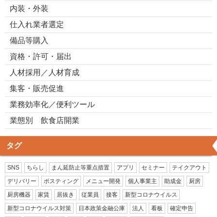
内装・外装
仕入れ業者選定
備品等購入
資格・許可・届出
人材採用／人材育成
集客・販売促進
業務効率化／便利ツール
業態別 飲食店開業
タグ
SNS
ちらし
まん延防止等重点措置
アプリ
セミナー
テイクアウト
デリバリー
ポスティング
メニュー開発
個人事業主
助成金
厨房
厨房機器
家賃
居抜き
従業員
接客
新型コロナウイルス
新型コロナウイルス対策
日本政策金融公庫
法人
看板
確定申告