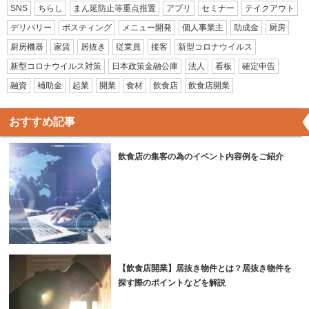
SNS
ちらし
まん延防止等重点措置
アプリ
セミナー
テイクアウト
デリバリー
ポスティング
メニュー開発
個人事業主
助成金
厨房
厨房機器
家賃
居抜き
従業員
接客
新型コロナウイルス
新型コロナウイルス対策
日本政策金融公庫
法人
看板
確定申告
融資
補助金
起業
開業
食材
飲食店
飲食店開業
おすすめ記事
飲食店の集客の為のイベント内容例をご紹介
【飲食店開業】居抜き物件とは？居抜き物件を
探す際のポイントなどを解説