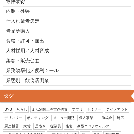
物件取得
内装・外装
仕入れ業者選定
備品等購入
資格・許可・届出
人材採用／人材育成
集客・販売促進
業務効率化／便利ツール
業態別 飲食店開業
タグ
SNS
ちらし
まん延防止等重点措置
アプリ
セミナー
テイクアウト
デリバリー
ポスティング
メニュー開発
個人事業主
助成金
厨房
厨房機器
家賃
居抜き
従業員
接客
新型コロナウイルス