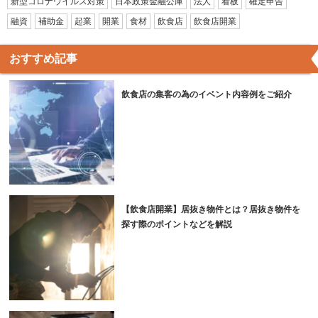
新型コロナウイルス対策
日本政策金融公庫
法人
看板
確定申告
融資
補助金
起業
開業
食材
飲食店
飲食店開業
おすすめ記事
飲食店の集客の為のイベント内容例をご紹介
【飲食店開業】居抜き物件とは？居抜き物件を
探す際のポイントなどを解説